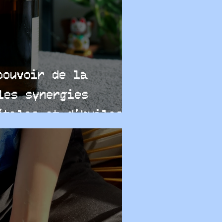
pouvoir de la
les synergies
étales et d’huiles
 pour les massages