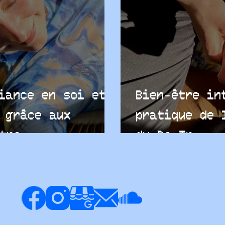
iance en soi et
Bien-être in
 grâce aux
pratique de 
tre
du Do-In