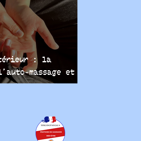
térieur : la
l’auto-massage et