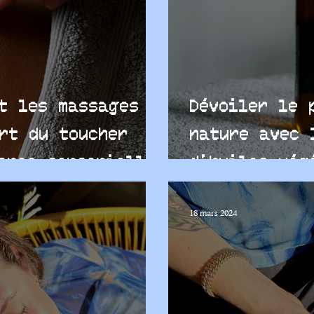
t les massages
Dévoiler le 
rt du toucher
nature avec 
ence sensorielle
d’huiles vég
essentielles
18 mars 2024
bien-être