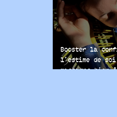
Booster la conf
l’estime de soi
massages bien-ê