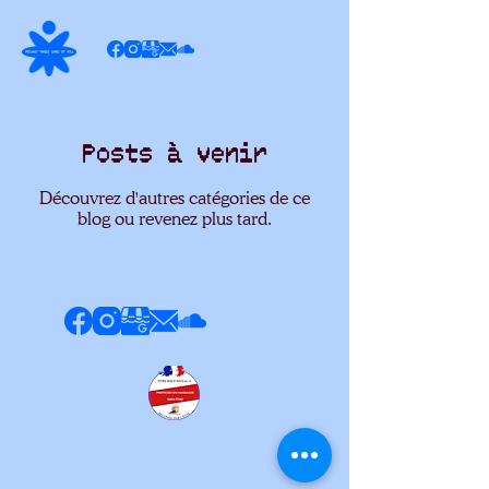
Posts à venir
Découvrez d'autres catégories de ce
blog ou revenez plus tard.
FAQ
-
Mentions légales
-
Politique de confidentialité
-
Blog
- DA : Caroline
Perrin - Crédit photos : Margot d'Hérouville / Lauren Koopman - © 2026 Pechko