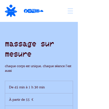
massage sur
mesure
chaque corps est unique, chaque séance l’est
aussi
De 45 min à 1 h 30 min
D
e
À
4
partir
À partir de 55 €
de
5
55
m
euros