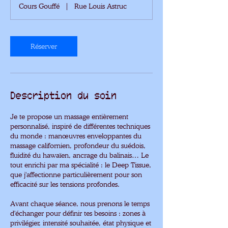
i
Cours Gouffé
|
Rue Louis Astruc
n
à
1
3
Réserver
0
m
i
n
Description du soin
Je te propose un massage entièrement
personnalisé, inspiré de différentes techniques
du monde : manœuvres enveloppantes du
massage californien, profondeur du suédois,
fluidité du hawaïen, ancrage du balinais… Le
tout enrichi par ma spécialité : le Deep Tissue,
que j'affectionne particulièrement pour son
efficacité sur les tensions profondes.
Avant chaque séance, nous prenons le temps
d'échanger pour définir tes besoins : zones à
privilégier, intensité souhaitée, état physique et