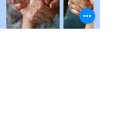
Politique d'annulation
Pour annuler ou reprogrammer, merci
d'effectuer votre demande au moins 24h à
l'avance.
Coordonnées
56 Cours Gouffé, Marseille,
France
pechko.massages@gmail.com